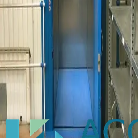
Zae, La Bascule
-
42520
MALLEVAL
Installation d’un monte
charge de 500 kg de charge
utile à Montélimar dans la
Drome
Nous avons réalisé l’installation d’un monte-charge
hydraulique de 500 kg de charge utile avec sa structure
autoporteuse à Montélimar.
DÉCOUVRIR NOS RÉALISATIONS
Produits
Aides
SAV
MENTIONS LÉGALES