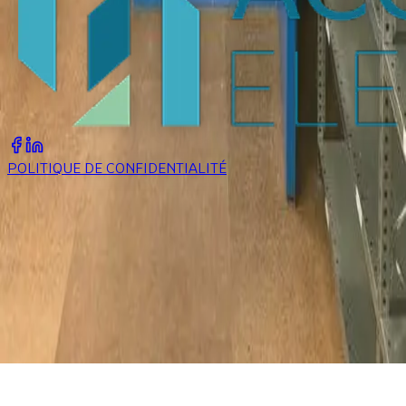
POLITIQUE DE CONFIDENTIALITÉ
04 28 04 03 42
(Ouvert de 8h à 19h)
Zae, La Bascule
-
42520
MALLEVAL
NOUS CONTACTER
CRÉATION SELLTIM 2025