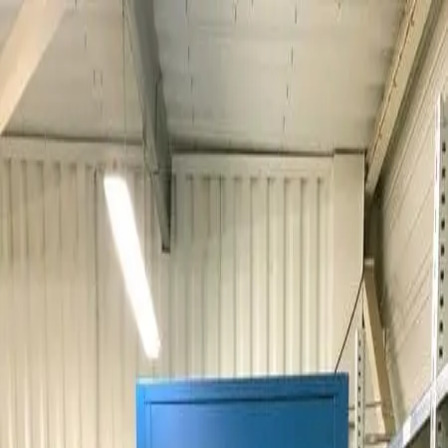
Accueil
Société
Produits
Aides
Sav
Réalisations
Contact